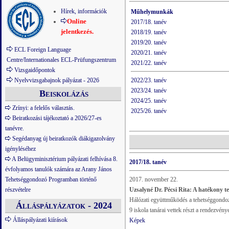
Hírek, információk
Műhelymunkák
Online
2017/18. tanév
jelentkezés.
2018/19. tanév
2019/20. tanév
ECL Foreign Language
2020/21. tanév
Centre/Internationales ECL-Prüfungszentrum
2021/22. tanév
Vizsgaidőpontok
Nyelvvizsgabajnok pályázat - 2026
2022/23. tanév
2023/24. tanév
Beiskolázás
2024/25. tanév
Zrínyi: a felelős választás.
2025/26. tanév
Beiratkozási tájékoztató a 2026/27-es
tanévre.
Segédanyag új beiratkozók diákigazolvány
igényléséhez
A Belügyminisztérium pályázati felhívása 8.
2017/18. tanév
évfolyamos tanulók számára az Arany János
Tehetséggondozó Programban történő
2017. november 22.
részvételre
Uzsalyné Dr. Pécsi Rita: A hatékony te
Hálózati együttműködés a tehetséggondo
Álláspályázatok - 2024
9 iskola tanárai vettek részt a rendezvén
Álláspályázati kiírások
Képek