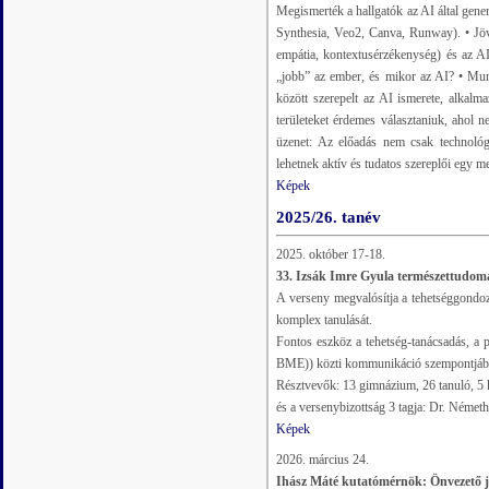
Megismerték a hallgatók az AI által gene
Synthesia, Veo2, Canva, Runway). • Jöv
empátia, kontextusérzékenység) és az A
„jobb” az ember, és mikor az AI? • Munk
között szerepelt az AI ismerete, alkal
területeket érdemes választaniuk, ahol n
üzenet: Az előadás nem csak technológi
lehetnek aktív és tudatos szereplői egy me
Képek
2025/26. tanév
2025. október 17-18.
33. Izsák Imre Gyula természettudom
A verseny megvalósítja a tehetséggondo
komplex tanulását.
Fontos eszköz a tehetség-tanácsadás, a
BME)) közti kommunikáció szempontjáb
Résztvevők: 13 gimnázium, 26 tanuló, 5 k
és a versenybizottság 3 tagja: Dr. Néme
Képek
2026. március 24.
Ihász Máté kutatómérnök: Önvezető já