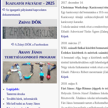
Igazgatói pályázat - 2025
2017. december 14.
Christmas Workshop: Karácsonyi témá
Az igazgatói pályázattal kapcsolatos
Egy karácsonyi dal bemutatása a 10.b osz
dokumentumok
Karácsonyi témájú szókincsfejlesztő fel
Zrínyi DÖK
karácsonyi karaoke.
5 iskola tanárai vettek részt a rendezvén
Előadó: Adroviczné Tüske Ágnes (Zalae
Képek
2018. március 27.
A Zrínyi DÖK a Facebookon
XXI. századi fizikai kísérleti bemuta
Arany János
Érdekes kísérletek és mérések számító
tehetséggondozó program
A bemutató célja, hogy a kísérletek mel
történő kiértékelésükben rejlő lehetőségek
Négy iskola fizikatanárai vettek részt a 
Előadó: Pálovics Róbert mestertanár (Za
Képek
2018. május 8.
Fári János: Algo-Ritmus (tippek és t
Legújabb:
Helyszín: Eötvös József Általános Iskola
Tantermi deszka
Résztvevők: Általános iskolai informatika
További hírek, információk
Fári János bemutatót tartott a Robotméhe
Mit kell tudni az Arany János
Az eszköz használatát a műhelymunka kereté