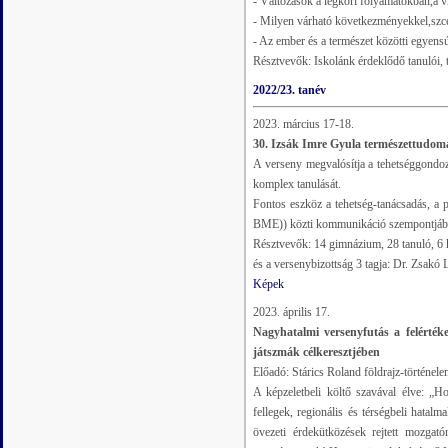
- Változások a légköri folyamatokban,a 
- Milyen várható következményekkel,szc
- Az ember és a természet közötti egyensú
Résztvevők: Iskolánk érdeklődő tanulói, 
2022/23. tanév
2023. március 17-18.
30. Izsák Imre Gyula természettudom
A verseny megvalósítja a tehetséggondo
komplex tanulását.
Fontos eszköz a tehetség-tanácsadás, a
BME)) közti kommunikáció szempontjáb
Résztvevők: 14 gimnázium, 28 tanuló, 6 k
és a versenybizottság 3 tagja: Dr. Zsak
Képek
2023. április 17.
Nagyhatalmi versenyfutás a felértéke
játszmák célkeresztjében
Előadó: Stárics Roland földrajz-történe
A képzeletbeli költő szavával élve: „H
fellegek, regionális és térségbeli hatal
övezeti érdekütközések rejtett mozgat