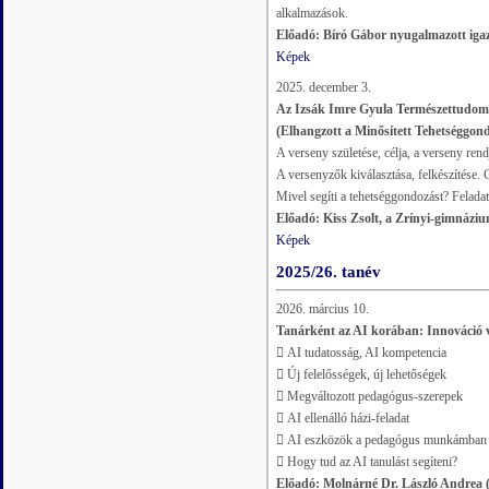
alkalmazások.
Előadó: Bíró Gábor nyugalmazott iga
Képek
2025. december 3.
Az Izsák Imre Gyula Természettudomá
(Elhangzott a Minősített Tehetséggon
A verseny születése, célja, a verseny rend
A versenyzők kiválasztása, felkészítése.
Mivel segíti a tehetséggondozást? Felada
Előadó: Kiss Zsolt, a Zrínyi-gimnázi
Képek
2025/26. tanév
2026. március 10.
Tanárként az AI korában: Innováció 
 AI tudatosság, AI kompetencia
 Új felelősségek, új lehetőségek
 Megváltozott pedagógus-szerepek
 AI ellenálló házi-feladat
 AI eszközök a pedagógus munkámban
 Hogy tud az AI tanulást segíteni?
Előadó: Molnárné Dr. László Andrea 