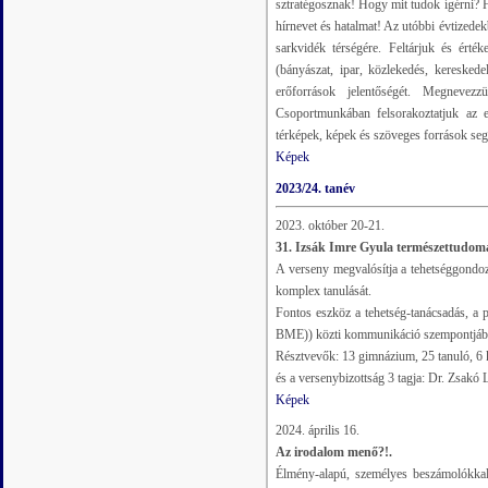
sztratégosznak! Hogy mit tudok ígérni? 
hírnevet és hatalmat! Az utóbbi évtizede
sarkvidék térségére. Feltárjuk és érték
(bányászat, ipar, közlekedés, keresked
erőforrások jelentőségét. Megnevezz
Csoportmunkában felsorakoztatjuk az ell
térképek, képek és szöveges források segí
Képek
2023/24. tanév
2023. október 20-21.
31. Izsák Imre Gyula természettudom
A verseny megvalósítja a tehetséggondo
komplex tanulását.
Fontos eszköz a tehetség-tanácsadás, a
BME)) közti kommunikáció szempontjáb
Résztvevők: 13 gimnázium, 25 tanuló, 6 k
és a versenybizottság 3 tagja: Dr. Zsak
Képek
2024. április 16.
Az irodalom menő?!.
Élmény-alapú, személyes beszámolókkal 