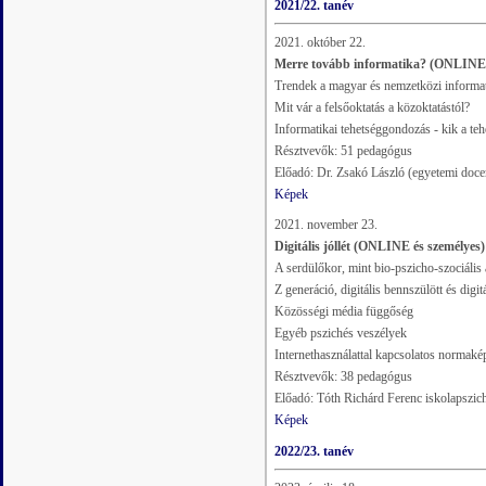
2021/22. tanév
2021. október 22.
Merre tovább informatika? (ONLINE 
Trendek a magyar és nemzetközi informat
Mit vár a felsőoktatás a közoktatástól?
Informatikai tehetséggondozás - kik a te
Résztvevők: 51 pedagógus
Előadó: Dr. Zsakó László (egyetemi doce
Képek
2021. november 23.
Digitális jóllét (ONLINE és személyes)
A serdülőkor, mint bio-pszicho-szociális
Z generáció, digitális bennszülött és digi
Közösségi média függőség
Egyéb pszichés veszélyek
Internethasználattal kapcsolatos normaké
Résztvevők: 38 pedagógus
Előadó: Tóth Richárd Ferenc iskolapszic
Képek
2022/23. tanév