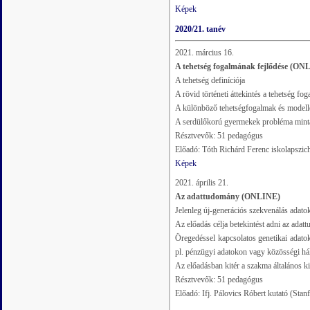
Képek
2020/21. tanév
2021. március 16.
A tehetség fogalmának fejlődése (ON
A tehetség definíciója
A rövid történeti áttekintés a tehetség fo
A különböző tehetségfogalmak és modelle
A serdülőkorú gyermekek probléma mint
Résztvevők: 51 pedagógus
Előadó: Tóth Richárd Ferenc iskolapszic
Képek
2021. április 21.
Az adattudomány (ONLINE)
Jelenleg új-generációs szekvenálás adato
Az előadás célja betekintést adni az ada
Öregedéssel kapcsolatos genetikai adato
pl. pénzügyi adatokon vagy közösségi hál
Az előadásban kitér a szakma általános ki
Résztvevők: 51 pedagógus
Előadó: Ifj. Pálovics Róbert kutató (Sta