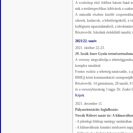
A workshop első felében három fiatal teh
mik a területspecifikus kihívások a szakm
A második részben kisebb csoportokban 
sikerek, kudarcok, a lehetőségeikről, a v
kollégiumi tapasztalataikról, a távoktatá
Résztvevők: Iskolánk érdeklődő tanulói, 
2021/22. tanév
2021. október 22-23.
29. Izsák Imre Gyula természettudom
A verseny megvalósítja a tehetséggondo
komplex tanulását.
Fontos eszköz a tehetség-tanácsadás, a
BME)) közti kommunikáció szempontjáb
Résztvevők: 14 gimnázium, 28 tanuló, 6 k
és a versenybizottság 3 tagja: Dr. Zsak
Képek
2021. december 11.
Pályaorientációs foglalkozás:
Novák Róbert tanár úr: A klímaváltozá
- A jelenlegi földrajz tantárgy tanításába
- A klímaváltozás kutatási módszerei nap