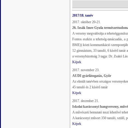
2017/18. tanév
2017. október 20-21.
26. Izsák Imre Gyula természettudom
A verseny megvalósítja a tehetséggondoz
Fontos eszköz a tehetség-tanácsadás, a
BME)) közti kommunikáció szempontjáb
12 gimnázium, 33 tanuló, 6 kísérő tanár 
a versenybizottság 3 tagja: Dr. Zsakó L
Képek
2017. november 23.
AUDI gyárlátogatás, Győr
Az elmúlt tanévben országos versenyeken
45 tanuló és 2 kísérő tanár
Képek
2017. december 21.
Iskolai karácsonyi hangverseny, művé
A művészeti bemutató teszi lehetővé tehe
A karácsonyi műsort 350 tanuló, szülő, p
Képek