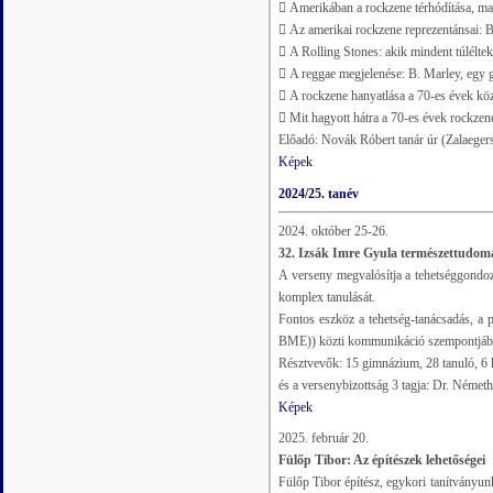
 Amerikában a rockzene térhódítása, ma
 Az amerikai rockzene reprezentánsai:
 A Rolling Stones: akik mindent túléltek,
 A reggae megjelenése: B. Marley, egy 
 A rockzene hanyatlása a 70-es évek köz
 Mit hagyott hátra a 70-es évek rockzen
Előadó: Novák Róbert tanár úr (Zalaege
Képek
2024/25. tanév
2024. október 25-26.
32. Izsák Imre Gyula természettudom
A verseny megvalósítja a tehetséggondo
komplex tanulását.
Fontos eszköz a tehetség-tanácsadás, a
BME)) közti kommunikáció szempontjáb
Résztvevők: 15 gimnázium, 28 tanuló, 6 k
és a versenybizottság 3 tagja: Dr. Néme
Képek
2025. február 20.
Fülőp Tibor: Az építészek lehetőségei
Fülőp Tibor építész, egykori tanítványun