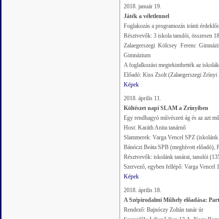
2018. január 19.
Játék a véletlennel
Foglakozás a programozás iránti érdeklődé
Résztvevők: 3 iskola tanulói, összesen 18
Zalaegerszegi Kölcsey Ferenc Gimnáz
Gimnázium
A foglalkozást megtekinthették az iskolák
Előadó: Kiss Zsolt (Zalaegerszegi Zríny
Képek
2018. április 11.
Költészet napi SLAM a Zrínyiben
Egy rendhagyó művészeti ág és az azt mű
Host: Karáth Anita tanárnő
Slammerek: Varga Vencel SPZ (iskolánk 
Bánóczi Beáta SPB (meghívott előadó), P
Résztvevők: iskolánk tanárai, tanulói (135
Szervező, egyben fellépő: Varga Vencel 
Képek
2018. április 18.
A Szépirodalmi Műhely előadása: Par
Rendező: Bajnóczy Zoltán tanár úr