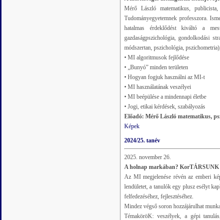
Mérő László matematikus, publicista,
Tudományegyetemnek professzora. Ismeret
hatalmas érdeklődést kiváltó a mest
gazdaságpszichológia, gondolkodási strat
módszertan, pszichológia, pszichometria)
• MI algoritmusok fejlődése
• „Bunyó” minden területen
• Hogyan fogjuk használni az MI-t
• MI használatának veszélyei
• MI beépülése a mindennapi életbe
• Jogi, etikai kérdések, szabályozás
Előadó: Mérő László matematikus, ps
Képek
2024/25. tanév
2025. november 26.
A holnap markában? KorTÁRSUNK a M
Az MI megjelenése révén az emberi képes
lendületet, a tanulók egy plusz esélyt k
felfedezéséhez, fejlesztéséhez.
Mindez végső soron hozzájárulhat munkae
TémaköröK: veszélyek, a gépi tanulás