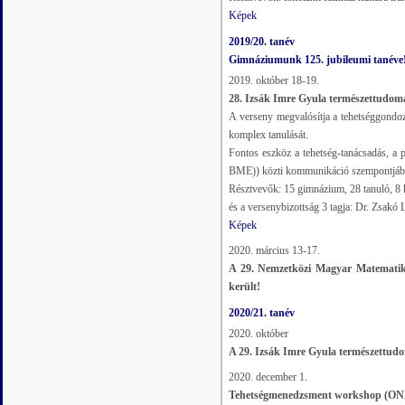
Képek
2019/20. tanév
Gimnáziumunk 125. jubileumi tanéve
2019. október 18-19.
28. Izsák Imre Gyula természettudom
A verseny megvalósítja a tehetséggondo
komplex tanulását.
Fontos eszköz a tehetség-tanácsadás, a
BME)) közti kommunikáció szempontjáb
Résztvevők: 15 gimnázium, 28 tanuló, 8 k
és a versenybizottság 3 tagja: Dr. Zsak
Képek
2020. március 13-17.
A 29. Nemzetközi Magyar Matematikav
került!
2020/21. tanév
2020. október
A 29. Izsák Imre Gyula természettudom
2020. december 1.
Tehetségmenedzsment workshop (O