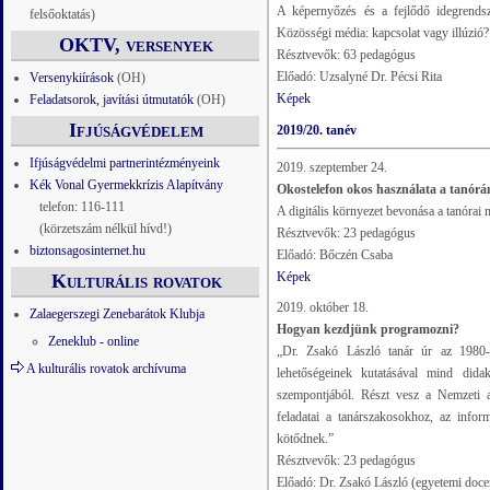
A képernyőzés és a fejlődő idegrendsz
felsőoktatás)
Közösségi média: kapcsolat vagy illúzió?
OKTV, versenyek
Résztvevők: 63 pedagógus
Előadó: Uzsalyné Dr. Pécsi Rita
Versenykiírások
(OH)
Képek
Feladatsorok, javítási útmutatók
(OH)
Ifjúságvédelem
2019/20. tanév
Ifjúságvédelmi partnerintézményeink
2019. szeptember 24.
Kék Vonal Gyermekkrízis Alapítvány
Okostelefon okos használata a tanórá
telefon: 116-111
A digitális környezet bevonása a tanórai
(körzetszám nélkül hívd!)
Résztvevők: 23 pedagógus
biztonsagosinternet.hu
Előadó: Bőczén Csaba
Képek
Kulturális rovatok
2019. október 18.
Zalaegerszegi Zenebarátok Klubja
Hogyan kezdjünk programozni?
Zeneklub - online
„Dr. Zsakó László tanár úr az 1980-a
A kulturális rovatok archívuma
lehetőségeinek kutatásával mind dida
szempontjából. Részt vesz a Nemzeti al
feladatai a tanárszakosokhoz, az info
kötődnek.”
Résztvevők: 23 pedagógus
Előadó: Dr. Zsakó László (egyetemi doc