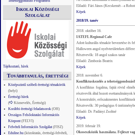
Tehetséggondozó Programról
Előadó: Fári János (Kecskemét - a Robot
Iskolai Közösségi
Képek
Szolgálat
2018/19. tanév
2018. október 16.
IATEFL Regional Cafe
Adott kulturális témakör bevezetése és 
Halloween angol nyelvterületeken differen
Résztvevők: 18 angol szakos tanár
Előadó: Zimborás Beatrix
Tájékoztató, hírek
Képek
Továbbtanulás, érettségi
2018. november 6.
Konfliktuskezelés a tehetséggondozás
Középszintű szóbeli érettségi témakörök
A konfliktus fogalma, fajtái rövid elmél
(helyi)
résztvevők által hozott esettanulmányok 
Érettségi hírek
A konstruktív, erőszakmentes konfliktusk
(
Köznevelés, Érettségi)
Résztvevők: 30 pedagógus 6 intézményb
Korábbi érettségi feladatsorok
(OH)
Előadó: Dr. Padányi Zsoltné
Országos Felsőoktatási Információs
Képek
Központ
(FELVI)
2019. február 19.
Felvételi Információs Szolgálat
(FISZ)
Okoseszközök használata. Fejleszt va
Eduline.hu
(közoktatás, érettségi-felvételi,