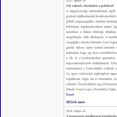
2023. április 18.
Sok színnel, sokszínűen a gráfokról
A magyarországi matematikának egyik k
gyakran találkozhatunk hivatkozásokkal 
példák megmozgatják a fiatalok fantáziáj
különleges fogalomtársításon alapul, íg
tanórákon a diákok többsége általában
megoldására válik alkalmassá. A tanulók
vizsgálják a létezés feltételeit. Ezen fo
gráfok milyen széles körben lehetnek 
kiderüljön, hogy egy ilyen szemléltetés
a sík- és a kombinatorikus geometria, 
kapcsolatrendszerek kialakításával. Ek
ismeretekkel, a Turán-tétellel, a fákkal,
Az egyes módszerek segítségével nagyo
foglalkozás végén azt is bemutatom, h
számára. Összességében egy jól hasznosí
Előadó: Fonyó Lajos a Keszthelyi Vajda
Képek
2023/24. tanév
2024. május 14.
A mesterséges intelligencia közeljövője