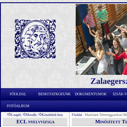
Zalaegers
FŐOLDAL
BEMUTATKOZUNK
DOKUMENTUMOK
IZSÁK-
FOTÓALBUM
E-napló
,
Moodle
,
Közzétételi lista
Főoldal
- Minősített Tehetséggondozó M
ECL nyelvvizsga
Minősített Te