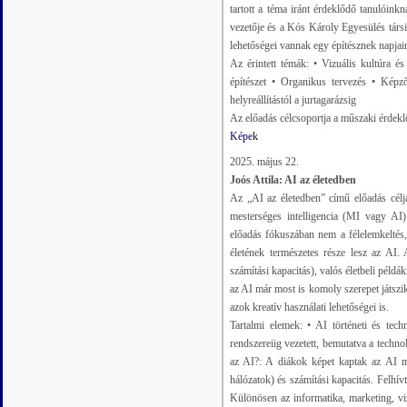
tartott a téma iránt érdeklődő tanulóin
vezetője és a Kós Károly Egyesülés társi
lehetőségei vannak egy építésznek napjai
Az érintett témák: • Vizuális kultúra 
építészet • Organikus tervezés • Kép
helyreállítástól a jurtagarázsig
Az előadás célcsoportja a műszaki érdeklő
Képek
2025. május 22.
Joós Attila: AI az életedben
Az „AI az életedben” című előadás célj
mesterséges intelligencia (MI vagy AI) v
előadás fókuszában nem a félelemkeltés, 
életének természetes része lesz az AI.
számítási kapacitás), valós életbeli péld
az AI már most is komoly szerepet játszik
azok kreatív használati lehetőségei is.
Tartalmi elemek: • AI történeti és tec
rendszereiig vezetett, bemutatva a techn
az AI?: A diákok képet kaptak az AI mű
hálózatok) és számítási kapacitás. Felhí
Különösen az informatika, marketing, viz