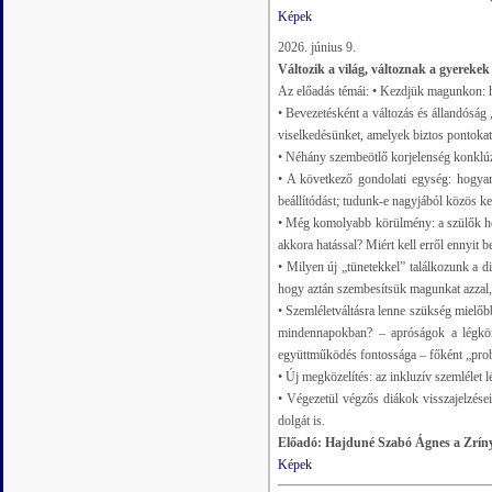
Képek
2026. június 9.
Változik a világ, változnak a gyerekek
Az előadás témái: • Kezdjük magunkon: 
• Bevezetésként a változás és állandóság
viselkedésünket, amelyek biztos pontokat
• Néhány szembeötlő korjelenség konklúz
• A következő gondolati egység: hogyan
beállítódást; tudunk-e nagyjából közös kere
• Még komolyabb körülmény: a szülők hely
akkora hatással? Miért kell erről ennyit b
• Milyen új „tünetekkel” találkozunk a d
hogy aztán szembesítsük magunkat azzal, 
• Szemléletváltásra lenne szükség mielőb
mindennapokban? – apróságok a légkör 
együttműködés fontossága – főként „pro
• Új megközelítés: az inkluzív szemlélet 
• Végezetül végzős diákok visszajelzés
dolgát is.
Előadó: Hajduné Szabó Ágnes a Zrín
Képek