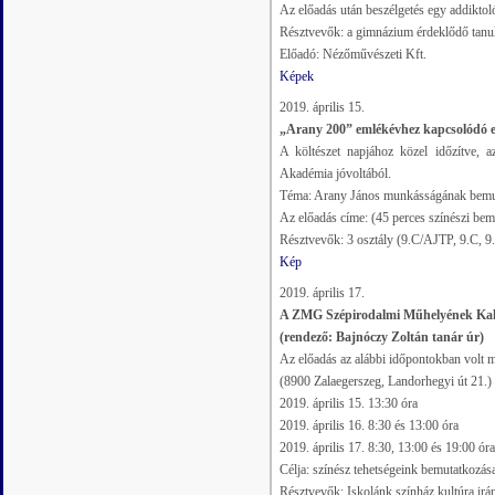
Az előadás után beszélgetés egy addiktol
Résztvevők: a gimnázium érdeklődő tanuló
Előadó: Nézőművészeti Kft.
Képek
2019. április 15.
„Arany 200” emlékévhez kapcsolódó e
A költészet napjához közel időzítve,
Akadémia jóvoltából.
Téma: Arany János munkásságának bemut
Az előadás címe: (45 perces színészi bem
Résztvevők: 3 osztály (9.C/AJTP, 9.C, 9.
Kép
2019. április 17.
A ZMG Szépirodalmi Műhelyének Kaku
(rendező: Bajnóczy Zoltán tanár úr)
Az előadás az alábbi időpontokban volt
(8900 Zalaegerszeg, Landorhegyi út 21.)
2019. április 15. 13:30 óra
2019. április 16. 8:30 és 13:00 óra
2019. április 17. 8:30, 13:00 és 19:00 óra
Célja: színész tehetségeink bemutatkozás
Résztvevők: Iskolánk színház kultúra irán