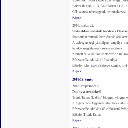
Szereplők: Léber Lilien 12.A, Nagy Bar
Balázs Regina 11.B, Gál Flórián 11.A, K
Cél: színész tehetségeink bemutatkozása
Képek
2018. május 22.
Statisztikai mutatók becslése - Önveze
Statisztikai mutatók becslése táblázatkez
A zalaegerszegi járműipari tanpálya ku
tanulók megtalálása, szűrése a célunk.
Kiemelt cél a tanulók ösztönzése a műsza
Résztvevők: iskolánk 16 tanulója
Előadó: Kiss Zsolt (Zalaegerszegi Zríny
Képek
2018/19. tanév
2018. szeptember 28.
Dablty a trendekről
Trunk Tamás (Dablty) blogger, vlogger és
A Z generáció tagjainak adott betekintést 
Résztvevők: iskolánk 63 előkészítő évfo
Előadó: Trunk Tamás
Képek