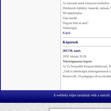
Az önvezető autók környezet érzékelése
Detektorok fejlődése: kamerák, radarok
MI adatelemzése
Gépi tanulás
Hogyan dönt az autó?
Nehézségek
Képek
Képzések
2017/18. tanév
2018. február 26-28.
Tehetségmentor képzés
Az Új Nemzedék Központ kihelyezett, 30 
„Utak és lehetőségek tehetségmentorok 
Résztvevők: 24 pedagógus (8-an iskolán
A webhely teljes tartalmát védi a szerzői