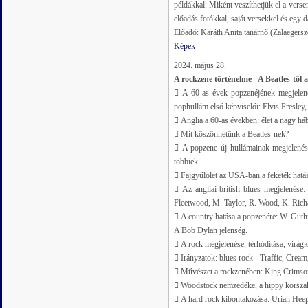
példákkal. Miként veszíthetjük el a vers
előadás fotókkal, saját versekkel és egy d
Előadó: Karáth Anita tanárnő (Zalaegersz
Képek
2024. május 28.
A rockzene történelme - A Beatles-től a
 A 60-as évek popzenéjének megjelenés
pophullám első képviselői: Elvis Presley,
 Anglia a 60-as években: élet a nagy háb
 Mit köszönhetünk a Beatles-nek?
 A popzene új hullámainak megjelenés
többiek.
 Fajgyűlölet az USA-ban,a feketék hatás
 Az angliai british blues megjelenése:
Fleetwood, M. Taylor, R. Wood, K. Rich
 A country hatása a popzenére: W. Guthri
A Bob Dylan jelenség.
 A rock megjelenése, térhódítása, virágk
 Irányzatok: blues rock - Traffic, Crea
 Művészet a rockzenében: King Crimson
 Woodstock nemzedéke, a hippy korsza
 A hard rock kibontakozása: Uriah Heep