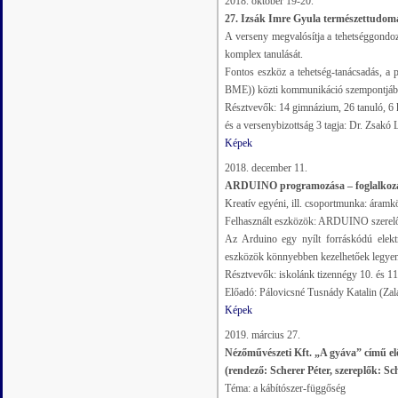
2018. október 19-20.
27. Izsák Imre Gyula természettudom
A verseny megvalósítja a tehetséggondo
komplex tanulását.
Fontos eszköz a tehetség-tanácsadás, a
BME)) közti kommunikáció szempontjáb
Résztvevők: 14 gimnázium, 26 tanuló, 6 k
és a versenybizottság 3 tagja: Dr. Zsak
Képek
2018. december 11.
ARDUINO programozása – foglalkozás a
Kreatív egyéni, ill. csoportmunka: áramk
Felhasznált eszközök: ARDUINO szerelők
Az Arduino egy nyílt forráskódú elektr
eszközök könnyebben kezelhetőek legye
Résztvevők: iskolánk tizennégy 10. és 11
Előadó: Pálovicsné Tusnády Katalin (Za
Képek
2019. március 27.
Nézőművészeti Kft. „A gyáva” című e
(rendező: Scherer Péter, szereplők: Sc
Téma: a kábítószer-függőség