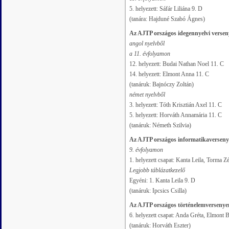
5. helyezett: Sáfár Liliána 9. D
(tanára: Hajduné Szabó Ágnes)
Az AJTP országos idegennyelvi verse
angol nyelvből
a 11. évfolyamon
12. helyezett: Budai Nathan Noel 11. C
14. helyezett: Elmont Anna 11. C
(tanáruk: Bajnóczy Zoltán)
német nyelvből
3. helyezett: Tóth Krisztián Axel 11. C
5. helyezett: Horváth Annamária 11. C
(tanáruk: Németh Szilvia)
Az AJTP országos informatikaversen
9. évfolyamon
1. helyezett csapat: Kanta Leila, Torma Z
Legjobb táblázatkezelő
Egyéni: 1. Kanta Leila 9. D
(tanáruk: Ipcsics Csilla)
Az AJTP országos történelemversenye
6. helyezett csapat: Anda Gréta, Elmont B
(tanáruk: Horváth Eszter)