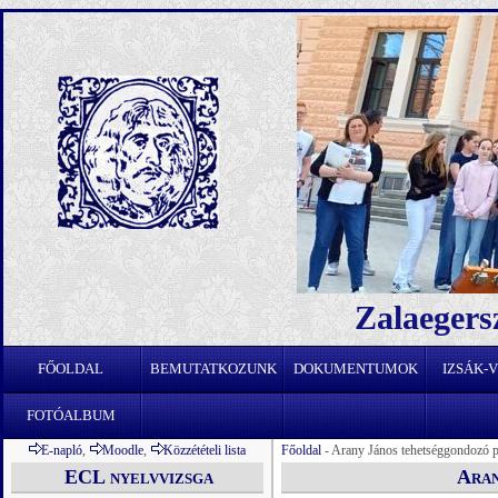
Zalaegers
FŐOLDAL
BEMUTATKOZUNK
DOKUMENTUMOK
IZSÁK-
FOTÓALBUM
E-napló
,
Moodle
,
Közzétételi lista
Főoldal
- Arany János tehetséggondozó 
ECL nyelvvizsga
Aran