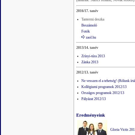
(tanáraik: Stárics Roland, Novák Róbert)
2016/17. tanév
Tantermi deszka
Beszámoló
Fotók
zaol.hu
2013/14. tanév
Zrínyi-túra 2013
Zánka 2013
2012/13. tanév
Ne vesszen el a tehetség! (Rólunk írt
Kollégiumi programok 2012/13
Országos programok 2012/13
Pályázat 2012/13
Eredményeink
Gloria Victis 20