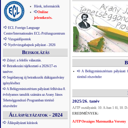
Hírek, információk
Online
jelentkezés.
ECL Foreign Language
Centre/Internationales ECL-Prüfungszentrum
Vizsgaidőpontok
Nyelvvizsgabajnok pályázat - 2026
Beiskolázás
Zrínyi: a felelős választás.
B
Beiratkozási tájékoztató a 2026/27-es
A Belügyminisztérium pályázati
tanévre.
történő részvételre
Segédanyag új beiratkozók diákigazolvány
igényléséhez
A Belügyminisztérium pályázati felhívása 8.
évfolyamos tanulók számára az Arany János
Tehetséggondozó Programban történő
2025/26. tanév
részvételre
AJTP osztályaink: 10. A-ban 1 fő, 10. D-
EREDMÉNYEK:
Álláspályázatok - 2024
AJTP Országos Matematika Verseny
Álláspályázati kiírások