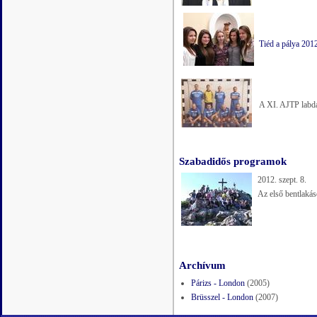
Tiéd a pálya 201
A XI. AJTP labdar
Szabadidős programok
2012. szept. 8.
Az első bentlakás
Archívum
Párizs - London
(2005)
Brüsszel - London
(2007)