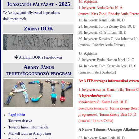
10. évfolyam:
Igazgatói pályázat - 2025
1. helyezett: Anda Gréta 10. A
Az igazgatói pályázattal kapcsolatos
(tanárai: Kiss Zsolt, Rónaky Attila Feren
dokumentumok
13. helyezett: Kanta Leila 10. D
24. helyezett: Torma Zétény Béla 10. D
Zrínyi DÖK
29. helyezett: Sáfár Liliána 10. D
30. helyezett: Kovács Olívia Johanna 10
(tanáruk: Rónaky Attila Ferenc)
12. évfolyam:
A Zrínyi DÖK a Facebookon
8. helyezett: Budai Nathan Noel 12. C
Arany János
14. helyezett: Tóth Krisztián Axel 12. C
tehetséggondozó program
(tanáruk: Péteri Szabolcs)
Az AJTP országos informatikai verse
1. helyezett csapat: Kanta Leila, Torma Z
A legeredményesebb
táblázatkezelő:
Kanta Leila 10. D
bemutatószerkesztő:
Torma Zétény Béla 
programozó:
Torma Zétény Béla 10. D
Legújabb:
(tanáruk: Ipcsics Csilla)
Tantermi deszka
További hírek, információk
A Nemes Tihamér Országos Alkalmazó
Mit kell tudni az Arany János
33. helyezett: Kanta Leila 10. D