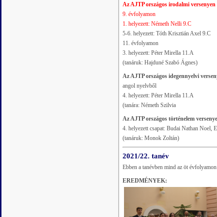
Az AJTP országos irodalmi versenyen
9. évfolyamon
1. helyezett: Németh Nelli 9.C
5-6. helyezett: Tóth Krisztián Axel 9.C
11. évfolyamon
3. helyezett: Péter Mirella 11.A
(tanáruk: Hajduné Szabó Ágnes)
Az AJTP országos idegennyelvi verse
angol nyelvből
4. helyezett: Péter Mirella 11.A
(tanára: Németh Szilvia
Az AJTP országos történelem verseny
4. helyezett csapat: Budai Nathan Noel,
(tanáruk: Monok Zoltán)
2021/22. tanév
Ebben a tanévben mind az öt évfolyamon
EREDMÉNYEK: