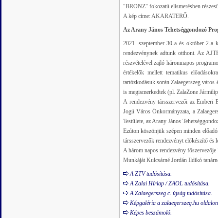
"BRONZ" fokozatú elismerésben részesü
A kép címe: AKARATERŐ.
Az Arany János Tehetséggondozó Pro
2021. szeptember 30-a és október 2-a k
rendezvénynek adtunk otthont. Az AJTP-
részvételével zajló háromnapos programon
értékelők mellett tematikus előadások
tartózkodásuk során Zalaegerszeg város é
is megismerkedtek (pl. ZalaZone Járműip
A rendezvény társszervezői az Emberi E
Jogú Város Önkormányzata, a Zalaeger
Testülete, az Arany János Tehetséggondo
Ezúton köszönjük szépen minden előadón
társszervezők rendezvényt előkészítő és 
A három napos rendezvény főszervezője K
Munkáját Kulcsárné Jordán Ildikó tanárnő 
A ZTV tudósítása.
A Zalai Hírlap / ZAOL tudósítása.
A Zalaegerszeg c. újság tudósítása.
Képgaléria a zalaegerszeg.hu oldalon
Képes beszámoló.