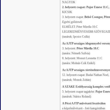
NAGYOK
2. helyezett csapat: Pajor Emese 11.C
KICSIK
3. helyezett csapat:
Belső Csongor, Péter
Egyéni győztesek:
ELMÉLET: Péter Mirella 10.C
LEGEREDMÉNYESEBB SZÖVEGSZERKE
(tanáruk: Ipcsics Csilla)
Az AJTP országos idegennyelvi versen
3. helyezett:
Péter Mirella 10.C
(tanára: Németh Szilvia)
8. helyezett: Monori Leonetta 11.C
(tanára: Molnár-Csík Enikő)
Az AJTP országos történelemversenye
12. helyezett csapat: Budai Nathan Noel
(tanáruk: Monok Zoltán)
A SZAKE Erdélyország komplex vetél
5. helyezett csapat tagjaként:
Pajor Emes
(tanáruk: Stárics Roland)
A Pécsi AJTP művészeti fesztiválon
a képzőművészeti - fotó kategóriában