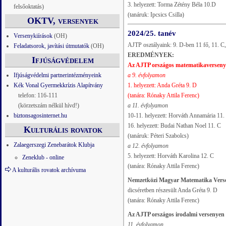
3. helyezett: Torma Zétény Béla 10.D
felsőoktatás)
(tanáruk: Ipcsics Csilla)
OKTV, versenyek
2024/25. tanév
Versenykiírások
(OH)
AJTP osztályaink: 9. D-ben 11 fő, 11. C,
Feladatsorok, javítási útmutatók
(OH)
EREDMÉNYEK:
Ifjúságvédelem
Az AJTP országos matematikaversen
Ifjúságvédelmi partnerintézményeink
a 9. évfolyamon
Kék Vonal Gyermekkrízis Alapítvány
1. helyezett: Anda Gréta 9. D
telefon: 116-111
(tanára: Rónaky Attila Ferenc)
(körzetszám nélkül hívd!)
a 11. évfolyamon
biztonsagosinternet.hu
10-11. helyezett: Horváth Annamária 11.
16. helyezett: Budai Nathan Noel 11. C
Kulturális rovatok
(tanáruk: Péteri Szabolcs)
Zalaegerszegi Zenebarátok Klubja
a 12. évfolyamon
5. helyezett: Horváth Karolina 12. C
Zeneklub - online
(tanára: Rónaky Attila Ferenc)
A kulturális rovatok archívuma
Nemzetközi Magyar Matematika Vers
dicséretben részesült Anda Gréta 9. D
(tanára: Rónaky Attila Ferenc)
Az AJTP országos irodalmi versenyen
11. évfolyamon