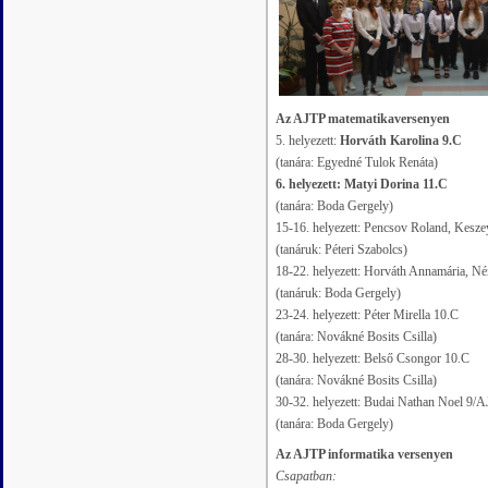
Az AJTP matematikaversenyen
5. helyezett:
Horváth Karolina 9.C
(tanára: Egyedné Tulok Renáta)
6. helyezett: Matyi Dorina 11.C
(tanára: Boda Gergely)
15-16. helyezett: Pencsov Roland, Kesze
(tanáruk: Péteri Szabolcs)
18-22. helyezett: Horváth Annamária, N
(tanáruk: Boda Gergely)
23-24. helyezett: Péter Mirella 10.C
(tanára: Novákné Bosits Csilla)
28-30. helyezett: Belső Csongor 10.C
(tanára: Novákné Bosits Csilla)
30-32. helyezett: Budai Nathan Noel 9/
(tanára: Boda Gergely)
Az AJTP informatika versenyen
Csapatban: