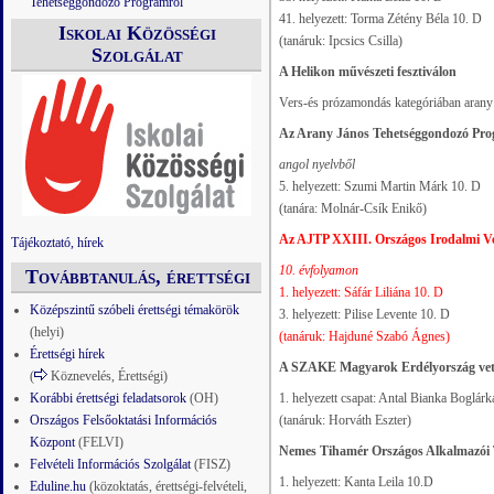
Tehetséggondozó Programról
41. helyezett: Torma Zétény Béla 10. D
Iskolai Közösségi
(tanáruk: Ipcsics Csilla)
Szolgálat
A Helikon művészeti fesztiválon
Vers-és prózamondás kategóriában arany m
Az Arany János Tehetséggondozó Prog
angol nyelvből
5. helyezett: Szumi Martin Márk 10. D
(tanára: Molnár-Csík Enikő)
Az AJTP XXIII. Országos Irodalmi V
Tájékoztató, hírek
10. évfolyamon
Továbbtanulás, érettségi
1. helyezett: Sáfár Liliána 10. D
Középszintű szóbeli érettségi témakörök
3. helyezett: Pilise Levente 10. D
(helyi)
(tanáruk: Hajduné Szabó Ágnes)
Érettségi hírek
A SZAKE Magyarok Erdélyország veté
(
Köznevelés, Érettségi)
Korábbi érettségi feladatsorok
(OH)
1. helyezett csapat: Antal Bianka Boglá
Országos Felsőoktatási Információs
(tanáruk: Horváth Eszter)
Központ
(FELVI)
Nemes Tihamér Országos Alkalmazói
Felvételi Információs Szolgálat
(FISZ)
1. helyezett: Kanta Leila 10.D
Eduline.hu
(közoktatás, érettségi-felvételi,