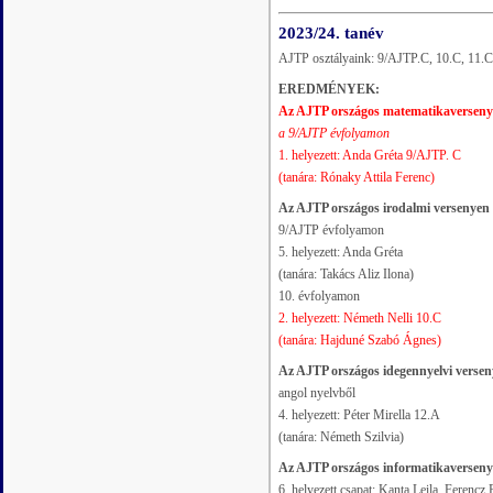
2023/24. tanév
AJTP osztályaink: 9/AJTP.C, 10.C, 11.C
EREDMÉNYEK:
Az AJTP országos matematikaversen
a 9/AJTP évfolyamon
1. helyezett: Anda Gréta 9/AJTP. C
(tanára: Rónaky Attila Ferenc)
Az AJTP országos irodalmi versenyen
9/AJTP évfolyamon
5. helyezett: Anda Gréta
(tanára: Takács Aliz Ilona)
10. évfolyamon
2. helyezett: Németh Nelli 10.C
(tanára: Hajduné Szabó Ágnes)
Az AJTP országos idegennyelvi verse
angol nyelvből
4. helyezett: Péter Mirella 12.A
(tanára: Németh Szilvia)
Az AJTP országos informatikaversen
6. helyezett csapat: Kanta Leila, Ferenc